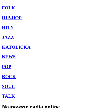
FOLK
HIP-HOP
HITY
JAZZ
KATOLICKA
NEWS
POP
ROCK
SOUL
TALK
Najnowsze radia online