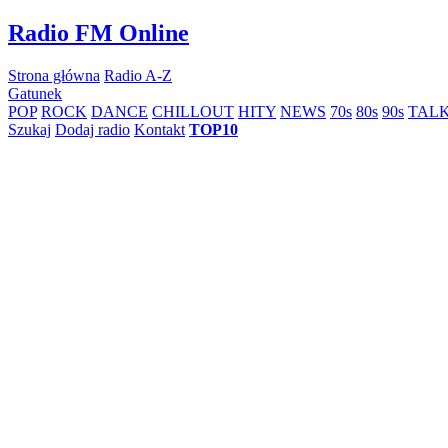
Skip
Radio FM Online
to
content
Strona główna
Radio A-Z
Gatunek
POP
ROCK
DANCE
CHILLOUT
HITY
NEWS
70s
80s
90s
TAL
Szukaj
Dodaj radio
Kontakt
TOP10