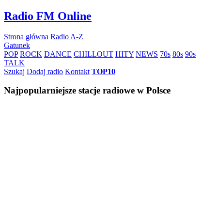
Skip
Radio FM Online
to
content
Strona główna
Radio A-Z
Gatunek
POP
ROCK
DANCE
CHILLOUT
HITY
NEWS
70s
80s
90s
TALK
Szukaj
Dodaj radio
Kontakt
TOP10
Najpopularniejsze stacje radiowe w Polsce