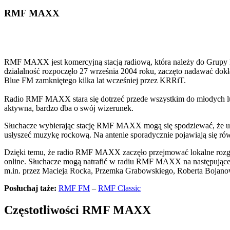
RMF MAXX
RMF MAXX jest komercyjną stacją radiową, która należy do Grupy
działalność rozpoczęło 27 września 2004 roku, zaczęto nadawać do
Blue FM zamkniętego kilka lat wcześniej przez KRRiT.
Radio RMF MAXX stara się dotrzeć przede wszystkim do młodych ludz
aktywna, bardzo dba o swój wizerunek.
Słuchacze wybierając stację RMF MAXX mogą się spodziewać, że usł
usłyszeć muzykę rockową. Na antenie sporadycznie pojawiają się ró
Dzięki temu, że radio RMF MAXX zaczęło przejmować lokalne rozgłośn
online. Słuchacze mogą natrafić w radiu RMF MAXX na następujące 
m.in. przez Macieja Rocka, Przemka Grabowskiego, Roberta Bojanow
Posłuchaj taże:
RMF FM
–
RMF Classic
Częstotliwości RMF MAXX