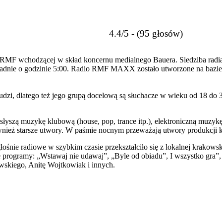
4.4/5 - (95 głosów)
 RMF wchodzącej w skład koncernu medialnego Bauera. Siedziba ra
kładnie o godzinie 5:00. Radio RMF MAXX zostało utworzone na bazie
i, dlatego też jego grupą docelową są słuchacze w wieku od 18 do 34
yszą muzykę klubową (house, pop, trance itp.), elektroniczną muzykę
wnież starsze utwory. W paśmie nocnym przeważają utwory produkcji k
ie radiowe w szybkim czasie przekształciło się z lokalnej krakowski
programy: „Wstawaj nie udawaj”, „Byle od obiadu”, I wszystko gra”,
skiego, Anitę Wojtkowiak i innych.