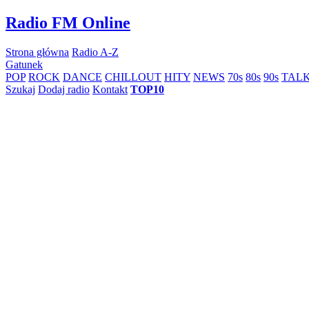
Skip
Radio FM Online
to
content
Strona główna
Radio A-Z
Gatunek
POP
ROCK
DANCE
CHILLOUT
HITY
NEWS
70s
80s
90s
TAL
Szukaj
Dodaj radio
Kontakt
TOP10