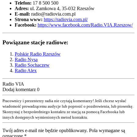
Telefon:
17 8 500 500
Adres:
ul. Zamkowa 4, 35-032 Rzeszów
E-mail:
radio@radiovia.com.pl
Strona www:
https://radiovia.com.pl/
Facebook:
https://www.facebook.com/Radio.VIA.Rzeszow/
Powiązane stacje radiowe:
Polskie Radio Rzeszów
Radio Nysa
Radio Sochaczew
Radio Alex
Radio VIA
Dodaj komentarz
0
Pracownicy i prezenterzy radia nie czytają komentarzy! Jeśli chcesz wysłać
wiadomość prowadzącemu audycje lub poprosić o pozdrowienia, lub piosenkę.
Skorzystaj z bezpośredniego kontaktu ze stacją za pomocą Facebooka lub
innych dostępnych wymienionych metod kontaktu.
Twój adres e-mail nie będzie opublikowany. Pola wymagane są
oznaczone
*