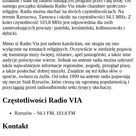
działanie i stała się radiem nadającym program przez całą dobę. Od
samego początku działania Radio Via miało charakter społeczno-
religijny. Radia można słuchać na dwóch częstotliwościach. Na
terenie Rzeszowa, Tarnowa i okolic na częstotliwości 94,1 MHz. Z
kolei częstotliwość 103,8 MHz jest odpowiednia dla osób
zamieszkujących powiaty: jasielski, krośnieński, kolbuszowski i
dębicki.
Mimo iż Radio Via jest radiem katolickim, nie skupia się ono
wyłącznie na tematach religijnych. Oczywiście w niedzielę pojawia
się transmisja mszy świętej, różaniec, apel jasnogórski, a także inne
audycje poświęcone wierze. Jednak na antenie radia można usłyszeć
także najważniejsze informacje regionalne, pogodę, przegląd prasy,
a także posłuchać dobrej muzyki. Znajdzie się też kilka słów o
sporcie, zwłaszcza żużlu. Od roku 1999 na antenie radia pojawiają
się mecze Stali Rzeszów, które cieszą się ogromną popularnością i
przyciągają przed radioodbiorniki setki tysięcy słuchaczy.
Częstotliwości Radio VIA
Rzeszów – 94.1 FM, 103.8 FM
Kontakt