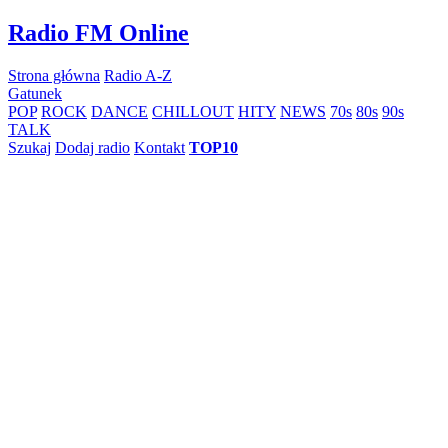
Skip
Radio FM Online
to
content
Strona główna
Radio A-Z
Gatunek
POP
ROCK
DANCE
CHILLOUT
HITY
NEWS
70s
80s
90s
TALK
Szukaj
Dodaj radio
Kontakt
TOP10