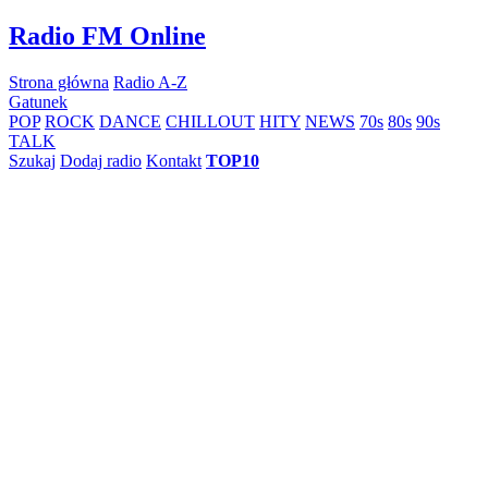
Skip
Radio FM Online
to
content
Strona główna
Radio A-Z
Gatunek
POP
ROCK
DANCE
CHILLOUT
HITY
NEWS
70s
80s
90s
TALK
Szukaj
Dodaj radio
Kontakt
TOP10