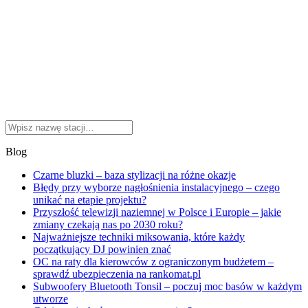
Blog
Czarne bluzki – baza stylizacji na różne okazje
Błędy przy wyborze nagłośnienia instalacyjnego – czego
unikać na etapie projektu?
Przyszłość telewizji naziemnej w Polsce i Europie – jakie
zmiany czekają nas po 2030 roku?
Najważniejsze techniki miksowania, które każdy
początkujący DJ powinien znać
OC na raty dla kierowców z ograniczonym budżetem –
sprawdź ubezpieczenia na rankomat.pl
Subwoofery Bluetooth Tonsil – poczuj moc basów w każdym
utworze