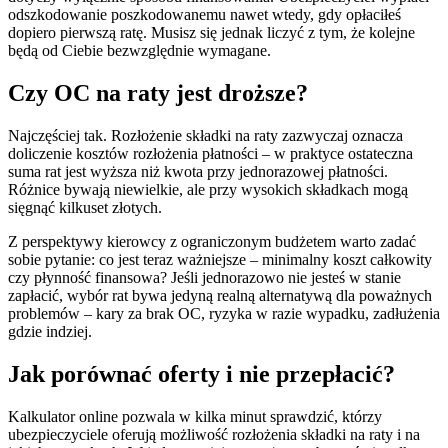
odszkodowanie poszkodowanemu nawet wtedy, gdy opłaciłeś
dopiero pierwszą ratę. Musisz się jednak liczyć z tym, że kolejne
będą od Ciebie bezwzględnie wymagane.
Czy OC na raty jest droższe?
Najczęściej tak. Rozłożenie składki na raty zazwyczaj oznacza
doliczenie kosztów rozłożenia płatności – w praktyce ostateczna
suma rat jest wyższa niż kwota przy jednorazowej płatności.
Różnice bywają niewielkie, ale przy wysokich składkach mogą
sięgnąć kilkuset złotych.
Z perspektywy kierowcy z ograniczonym budżetem warto zadać
sobie pytanie: co jest teraz ważniejsze – minimalny koszt całkowity
czy płynność finansowa? Jeśli jednorazowo nie jesteś w stanie
zapłacić, wybór rat bywa jedyną realną alternatywą dla poważnych
problemów – kary za brak OC, ryzyka w razie wypadku, zadłużenia
gdzie indziej.
Jak porównać oferty i nie przepłacić?
Kalkulator online pozwala w kilka minut sprawdzić, którzy
ubezpieczyciele oferują możliwość rozłożenia składki na raty i na