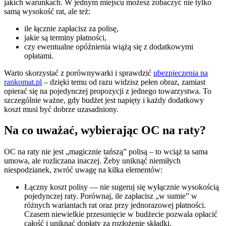
jakich warunkach. W jednym miejscu możesz zobaczyć nie tylko
samą wysokość rat, ale też:
ile łącznie zapłacisz za polisę,
jakie są terminy płatności,
czy ewentualne opóźnienia wiążą się z dodatkowymi
opłatami.
Warto skorzystać z porównywarki i sprawdzić
ubezpieczenia na
rankomat.pl
– dzięki temu od razu widzisz pełen obraz, zamiast
opierać się na pojedynczej propozycji z jednego towarzystwa. To
szczególnie ważne, gdy budżet jest napięty i każdy dodatkowy
koszt musi być dobrze uzasadniony.
Na co uważać, wybierając OC na raty?
OC na raty nie jest „magicznie tańszą” polisą – to wciąż ta sama
umowa, ale rozliczana inaczej. Żeby uniknąć niemiłych
niespodzianek, zwróć uwagę na kilka elementów:
Łączny koszt polisy — nie sugeruj się wyłącznie wysokością
pojedynczej raty. Porównaj, ile zapłacisz „w sumie” w
różnych wariantach rat oraz przy jednorazowej płatności.
Czasem niewielkie przesunięcie w budżecie pozwala opłacić
całość i uniknąć dopłaty za rozłożenie składki.