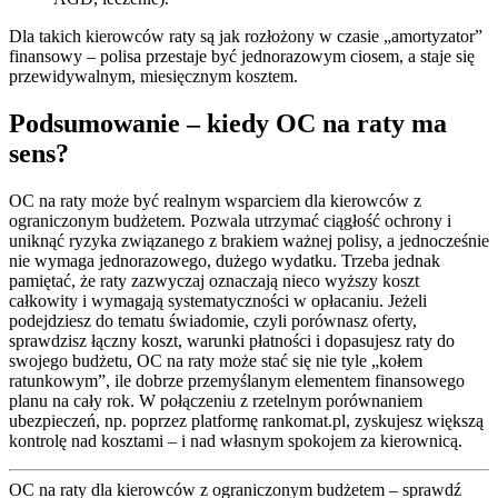
Dla takich kierowców raty są jak rozłożony w czasie „amortyzator”
finansowy – polisa przestaje być jednorazowym ciosem, a staje się
przewidywalnym, miesięcznym kosztem.
Podsumowanie – kiedy OC na raty ma
sens?
OC na raty może być realnym wsparciem dla kierowców z
ograniczonym budżetem. Pozwala utrzymać ciągłość ochrony i
uniknąć ryzyka związanego z brakiem ważnej polisy, a jednocześnie
nie wymaga jednorazowego, dużego wydatku. Trzeba jednak
pamiętać, że raty zazwyczaj oznaczają nieco wyższy koszt
całkowity i wymagają systematyczności w opłacaniu. Jeżeli
podejdziesz do tematu świadomie, czyli porównasz oferty,
sprawdzisz łączny koszt, warunki płatności i dopasujesz raty do
swojego budżetu, OC na raty może stać się nie tyle „kołem
ratunkowym”, ile dobrze przemyślanym elementem finansowego
planu na cały rok. W połączeniu z rzetelnym porównaniem
ubezpieczeń, np. poprzez platformę rankomat.pl, zyskujesz większą
kontrolę nad kosztami – i nad własnym spokojem za kierownicą.
OC na raty dla kierowców z ograniczonym budżetem – sprawdź