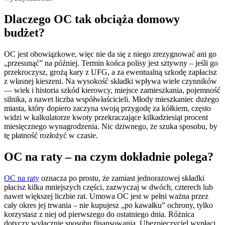
Dlaczego OC tak obciąża domowy
budżet?
OC jest obowiązkowe, więc nie da się z niego zrezygnować ani go
„przesunąć” na później. Termin końca polisy jest sztywny – jeśli go
przekroczysz, grożą kary z UFG, a za ewentualną szkodę zapłacisz
z własnej kieszeni. Na wysokość składki wpływa wiele czynników
— wiek i historia szkód kierowcy, miejsce zamieszkania, pojemność
silnika, a nawet liczba współwłaścicieli. Młody mieszkaniec dużego
miasta, który dopiero zaczyna swoją przygodę za kółkiem, często
widzi w kalkulatorze kwoty przekraczające kilkadziesiąt procent
miesięcznego wynagrodzenia. Nic dziwnego, że szuka sposobu, by
tę płatność rozłożyć w czasie.
OC na raty – na czym dokładnie polega?
OC na raty
oznacza po prostu, że zamiast jednorazowej składki
płacisz kilka mniejszych części, zazwyczaj w dwóch, czterech lub
nawet większej liczbie rat. Umowa OC jest w pełni ważna przez
cały okres jej trwania – nie kupujesz „po kawałku” ochrony, tylko
korzystasz z niej od pierwszego do ostatniego dnia. Różnica
dotyczy wyłącznie sposobu finansowania. Ubezpieczyciel wypłaci