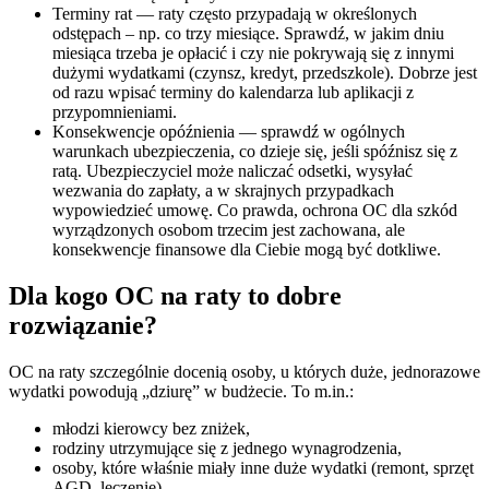
Terminy rat — raty często przypadają w określonych
odstępach – np. co trzy miesiące. Sprawdź, w jakim dniu
miesiąca trzeba je opłacić i czy nie pokrywają się z innymi
dużymi wydatkami (czynsz, kredyt, przedszkole). Dobrze jest
od razu wpisać terminy do kalendarza lub aplikacji z
przypomnieniami.
Konsekwencje opóźnienia — sprawdź w ogólnych
warunkach ubezpieczenia, co dzieje się, jeśli spóźnisz się z
ratą. Ubezpieczyciel może naliczać odsetki, wysyłać
wezwania do zapłaty, a w skrajnych przypadkach
wypowiedzieć umowę. Co prawda, ochrona OC dla szkód
wyrządzonych osobom trzecim jest zachowana, ale
konsekwencje finansowe dla Ciebie mogą być dotkliwe.
Dla kogo OC na raty to dobre
rozwiązanie?
OC na raty szczególnie docenią osoby, u których duże, jednorazowe
wydatki powodują „dziurę” w budżecie. To m.in.:
młodzi kierowcy bez zniżek,
rodziny utrzymujące się z jednego wynagrodzenia,
osoby, które właśnie miały inne duże wydatki (remont, sprzęt
AGD, leczenie).