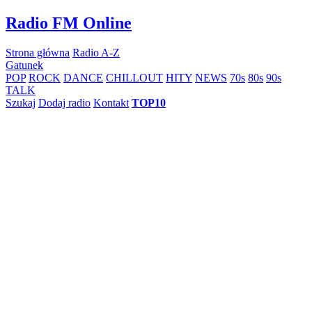
Skip
Radio FM Online
to
content
Strona główna
Radio A-Z
Gatunek
POP
ROCK
DANCE
CHILLOUT
HITY
NEWS
70s
80s
90s
TALK
Szukaj
Dodaj radio
Kontakt
TOP10