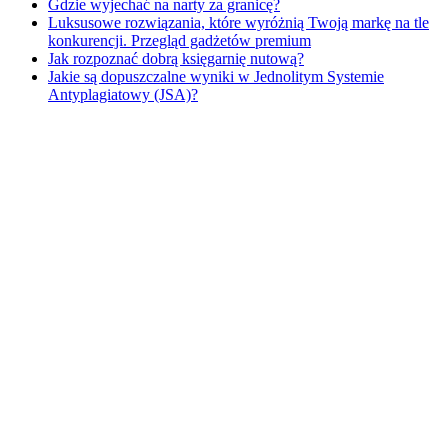
Gdzie wyjechać na narty za granicę?
Luksusowe rozwiązania, które wyróżnią Twoją markę na tle
konkurencji. Przegląd gadżetów premium
​Jak rozpoznać dobrą księgarnię nutową?
Jakie są dopuszczalne wyniki w Jednolitym Systemie
Antyplagiatowy (JSA)?