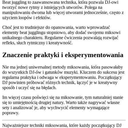
Beat juggling to zaawansowana technika, która pozwala DJ-owi
tworzyć nowe rytmy z istniejących utworów. Polega na
manipulowaniu dwoma lub więcej utworami jednocześnie, często z
użyciem loopów i efektów.
Choć jest to trudniejsze do opanowania, warto wprowadzać
elementy beat jugglingu stopniowo, aby dodać swojemu miksowi
unikalnego charakteru. Regularne ćwiczenia pozwalają rozwijać
refleks, słuch rytmiczny i kreatywność.
Znaczenie praktyki i eksperymentowania
Nie ma jednej uniwersalnej metody miksowania, która pasowałaby
do wszystkich DJ-ów i gatunków muzyki. Kluczem do sukcesu jest
regularna praktyka i odwaga w eksperymentowaniu. Początkujący
DJ powinien próbować różnych technik, łączyć je w kreatywny
sposób i uczyć się na błędach.
Im więcej czasu poświęci się na miksowanie, tym naturalniej stanie
się to umiejętnością drugiej natury. Warto także nagrywać własne
sety i analizować je, aby wychwycić elementy wymagające
poprawy.
Najważniejsze techniki miksowania, które każdy początkujący DJ