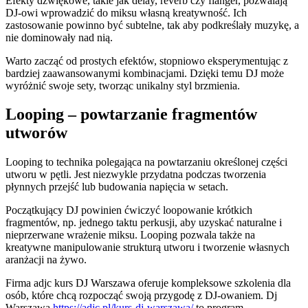
Efekty dźwiękowe, takie jak delay, reverb czy flanger, pozwalają
DJ-owi wprowadzić do miksu własną kreatywność. Ich
zastosowanie powinno być subtelne, tak aby podkreślały muzykę, a
nie dominowały nad nią.
Warto zacząć od prostych efektów, stopniowo eksperymentując z
bardziej zaawansowanymi kombinacjami. Dzięki temu DJ może
wyróżnić swoje sety, tworząc unikalny styl brzmienia.
Looping – powtarzanie fragmentów
utworów
Looping to technika polegająca na powtarzaniu określonej części
utworu w pętli. Jest niezwykle przydatna podczas tworzenia
płynnych przejść lub budowania napięcia w setach.
Początkujący DJ powinien ćwiczyć loopowanie krótkich
fragmentów, np. jednego taktu perkusji, aby uzyskać naturalne i
nieprzerwane wrażenie miksu. Looping pozwala także na
kreatywne manipulowanie strukturą utworu i tworzenie własnych
aranżacji na żywo.
Firma adjc kurs DJ Warszawa oferuje kompleksowe szkolenia dla
osób, które chcą rozpocząć swoją przygodę z DJ-owaniem. Dj
Warszawa
https://adjc.pl/kurs-dj-warszawa/
to program