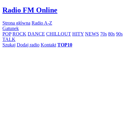
Skip
Radio FM Online
to
content
Strona główna
Radio A-Z
Gatunek
POP
ROCK
DANCE
CHILLOUT
HITY
NEWS
70s
80s
90s
TALK
Szukaj
Dodaj radio
Kontakt
TOP10