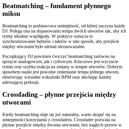
Beatmatching – fundament płynnego
miksu
Beatmatching to podstawowa umiejętność, od której zaczyna każdy
DJ. Polega ona na dopasowaniu tempa dwóch utworów tak, aby ich
rytmy idealnie współgrały. W praktyce oznacza to
synchronizowanie bębnów i taktów w taki sposób, aby przejście
między utworami było niemal niezauważalne.
Początkujący DJ powinien ćwiczyć beatmatching zarówno na
sprzęcie analogowym, jak i cyfrowym. Kluczowe jest wyczucie
rytmu oraz szybka reakcja na zmiany w tempie utworów. Dobrym
sposobem nauki jest powolne zmienianie tempa jednego utworu,
obserwując wizualne wskaźniki BPM oraz słuchając każdej
uderzającej perkusji.
Crossfading – płynne przejścia między
utworami
Kiedy beatmatching staje się już naturalny, warto skupić się na
umiejętności korzystania z crossfadera. Crossfader pozwala na
płynne przejście między dwoma utworami, bez nagłych przerw w