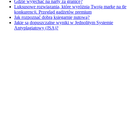
Gdzie wyjechać na narty za granicę?
Luksusowe rozwiązania, które wyróżnią Twoją markę na tle
konkurencji. Przegląd gadżetów premium
​Jak rozpoznać dobrą księgarnię nutową?
Jakie są dopuszczalne wyniki w Jednolitym Systemie
Antyplagiatowy (JSA)?