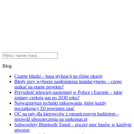
Blog
Czarne bluzki – baza stylizacji na różne okazje
Błędy przy wyborze nagłośnienia instalacyjnego – czego
unikać na etapie projektu?
Przyszłość telewizji naziemnej w Polsce i Europie – jakie
zmiany czekają nas po 2030 roku?
Najważniejsze techniki miksowania, które każdy
początkujący DJ powinien znać
OC na raty dla kierowców z ograniczonym budżetem –
sprawdź ubezpieczenia na rankomat.pl
Subwoofery Bluetooth Tonsil – poczuj moc basów w każdym
utworze