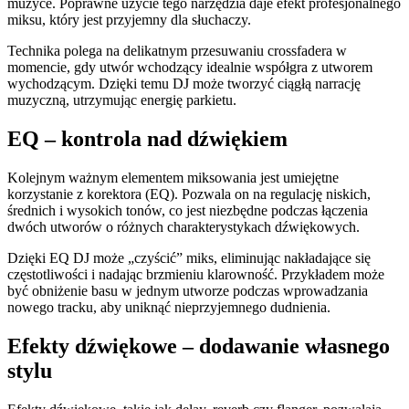
muzyce. Poprawne użycie tego narzędzia daje efekt profesjonalnego
miksu, który jest przyjemny dla słuchaczy.
Technika polega na delikatnym przesuwaniu crossfadera w
momencie, gdy utwór wchodzący idealnie współgra z utworem
wychodzącym. Dzięki temu DJ może tworzyć ciągłą narrację
muzyczną, utrzymując energię parkietu.
EQ – kontrola nad dźwiękiem
Kolejnym ważnym elementem miksowania jest umiejętne
korzystanie z korektora (EQ). Pozwala on na regulację niskich,
średnich i wysokich tonów, co jest niezbędne podczas łączenia
dwóch utworów o różnych charakterystykach dźwiękowych.
Dzięki EQ DJ może „czyścić” miks, eliminując nakładające się
częstotliwości i nadając brzmieniu klarowność. Przykładem może
być obniżenie basu w jednym utworze podczas wprowadzania
nowego tracku, aby uniknąć nieprzyjemnego dudnienia.
Efekty dźwiękowe – dodawanie własnego
stylu